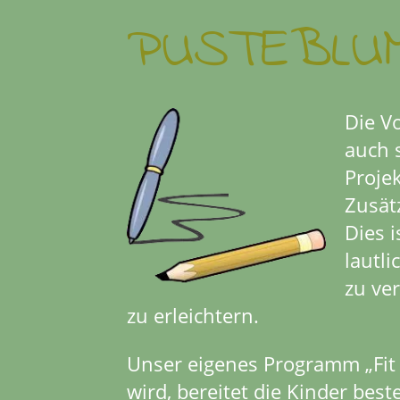
PUSTEBLU
Die V
auch 
Proje
Zusät
Dies 
lautl
zu ver
zu erleichtern.
Unser eigenes Programm „Fit f
wird, bereitet die Kinder best