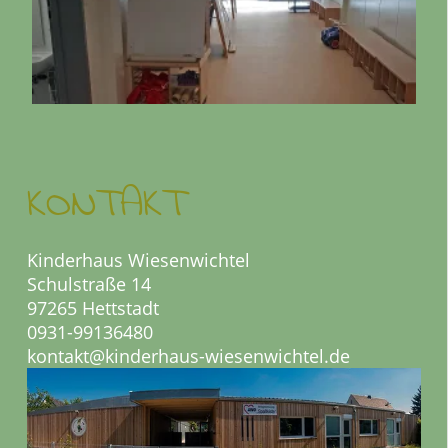
KONTAKT
Kinderhaus Wiesenwichtel
Schulstraße 14
97265 Hettstadt
0931-99136480
kontakt@kinderhaus-wiesenwichtel.de